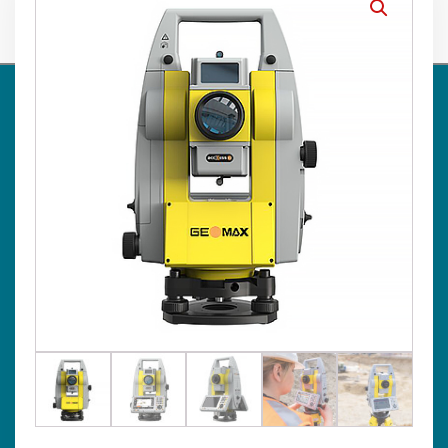
0
STATIONS ROBOTISÉES
›
›
›
AZIMUT TOPO
BOUTIQUE
TOPOGRAPHIE
STATIONS
›
›
Station totale
TOTALES
STATIONS ROBOTISÉES
robotisée GEOMAX série Zoom75