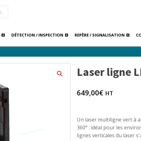
DÉTECTION / INSPECTION
REPÈRE / SIGNALISATION
C
Laser ligne 
›
Laser ligne LEICA Lino L6G
NTS ET LIGNES
649,00
€
HT
Un laser multiligne vert à a
360° : idéal pour les envir
lignes verticales du laser 