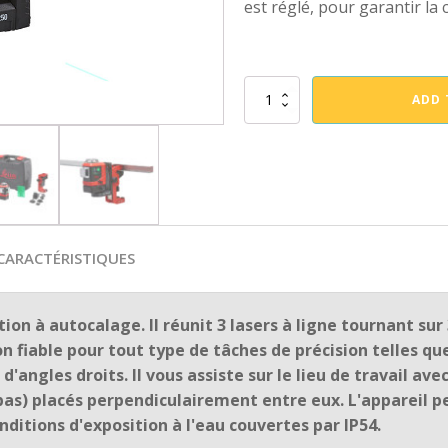
est réglé, pour garantir la
Laser
ADD 
ligne
LEICA
Lino
L6G
quantity
CARACTÉRISTIQUES
tion à autocalage. Il réunit 3 lasers à ligne tournant su
on fiable pour tout type de tâches de précision telles qu
'angles droits. Il vous assiste sur le lieu de travail ave
bas) placés perpendiculairement entre eux. L'appareil peut
onditions d'exposition à l'eau couvertes par IP54.