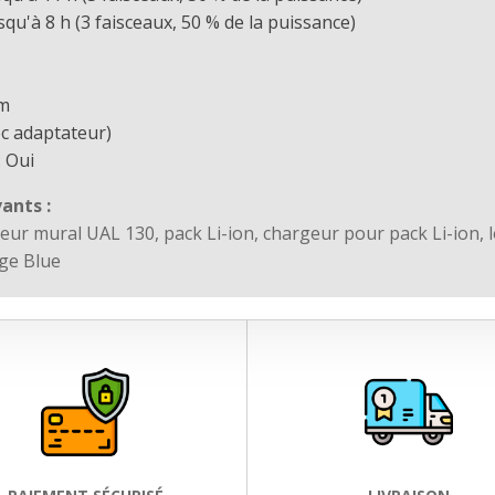
squ'à 8 h (3 faisceaux, 50 % de la puissance)
mm
vec adaptateur)
: Oui
vants :
ur mural UAL 130, pack Li-ion, chargeur pour pack Li-ion, l
age Blue