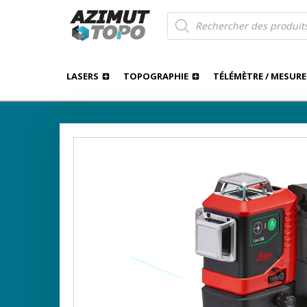
Recherche
de
produits
LASERS
TOPOGRAPHIE
TÉLÉMÈTRE / MESURE
LASERS
›
›
›
AZIMUT TOPO
BOUTIQUE
LASERS
LASERS POI