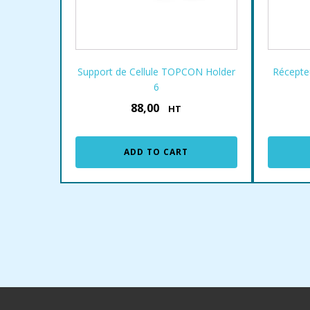
Support de Cellule TOPCON Holder
Récepte
6
88,00
€
HT
ADD TO CART