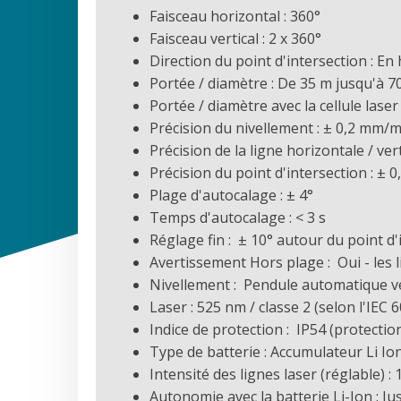
Faisceau horizontal : 360°
Faisceau vertical : 2 x 360°
Direction du point d'intersection : En 
Portée / diamètre : De 35 m jusqu'à 7
Portée / diamètre avec la cellule lase
Précision du nivellement : ± 0,2 mm/
Précision de la ligne horizontale / ver
Précision du point d'intersection : ±
Plage d'autocalage : ± 4°
Temps d'autocalage : < 3 s
Réglage fin : ± 10° autour du point d'
Avertissement Hors plage : Oui - les l
Nivellement : Pendule automatique ve
Laser : 525 nm / classe 2 (selon l'IEC 
Indice de protection : IP54 (protectio
Type de batterie : Accumulateur Li Io
Intensité des lignes laser (réglable) :
Autonomie avec la batterie Li-Ion : Ju