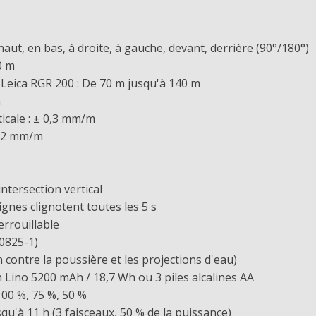
haut, en bas, à droite, à gauche, devant, derrière (90°/180°)
0 m
r Leica RGR 200 : De 70 m jusqu'à 140 m
m
ticale : ± 0,3 mm/m
 0,2 mm/m
intersection vertical
ignes clignotent toutes les 5 s
rrouillable
60825-1)
n contre la poussière et les projections d'eau)
n Lino 5200 mAh / 18,7 Wh ou 3 piles alcalines AA
 100 %, 75 %, 50 %
squ'à 11 h (3 faisceaux, 50 % de la puissance)