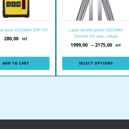
ur laser GEOMAX ZRP105
Laser double pente GEOMAX
Zone60 HG avec cellule
280,00
€
HT
1999,00
–
2175,00
€
€
HT
ADD TO CART
SELECT OPTIONS