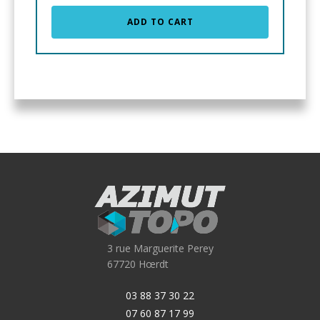
ADD TO CART
3 rue Marguerite Perey
67720 Hœrdt
03 88 37 30 22
07 60 87 17 99