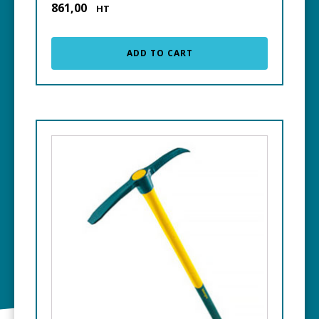
861,00
€
HT
ADD TO CART