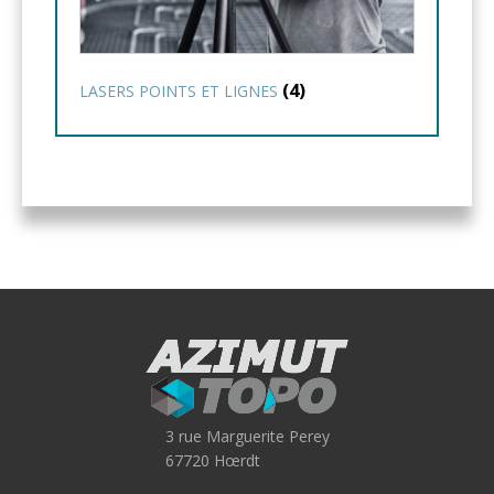
(4)
LASERS POINTS ET LIGNES
3 rue Marguerite Perey
67720 Hœrdt