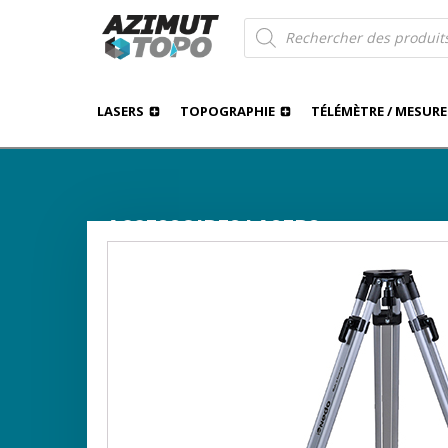
Recherche
de
produits
LASERS
TOPOGRAPHIE
TÉLÉMÈTRE / MESURE
ACCESSOIRES LASERS
›
›
›
AZIMUT TOPO
BOUTIQUE
TOPOGRAPHIE
ACC