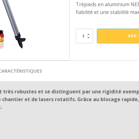
Trépieds en aluminium NED
fiabilité et une stabilité ma
Trépied
ADD 
en
aluminium
NEDO
modèle
200221
quantity
CARACTÉRISTIQUES
très robustes et se distinguent par une rigidité exempl
 chantier et de lasers rotatifs.
Grâce au blocage rapide,
.