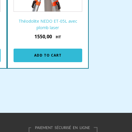
Théodolite NEDO ET-05L avec
plomb laser
1550,00
€
HT
ADD TO CART