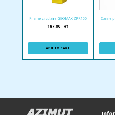
Prisme circulaire GEOMAX ZPR100
Canne p
187,00
€
HT
ADD TO CART
Info