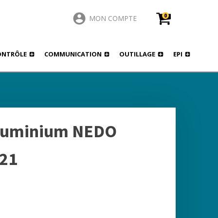
0
MON COMPTE
ONTRÔLE
COMMUNICATION
OUTILLAGE
EPI
EDO modèle 200221
aluminium NEDO
21