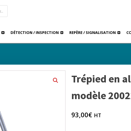
DÉTECTION / INSPECTION
REPÈRE / SIGNALISATION
C
›
›
Trépied en aluminium N
ESSOIRES TOPOGRAPHIE
TRÉPIEDS
Trépied en 
modèle 2002
93,00
€
HT