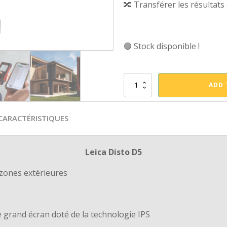
🔀 Transférer les résulta
🟢 Stock disponible !
Télémètre
ADD 
Leica
Disto
D5
CARACTÉRISTIQUES
quantity
Leica Disto D5
 zones extérieures
le grand écran doté de la technologie IPS