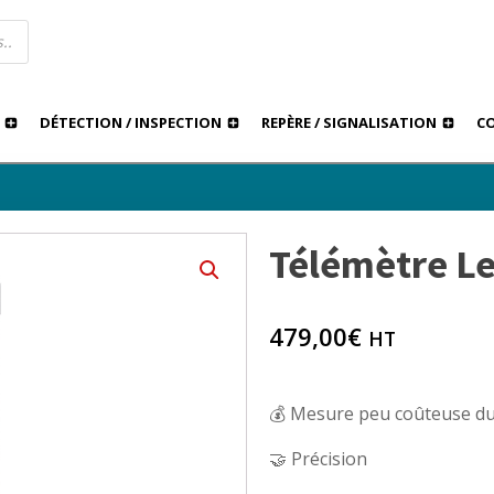
DÉTECTION / INSPECTION
REPÈRE / SIGNALISATION
C
Télémètre Le
›
›
Télémètre Leica Disto D5
E
TÉLÉMÈTRES
479,00
€
HT
💰 Mesure peu coûteuse du 
🤝 Précision