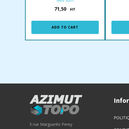
Mini 30m
71,50
€
HT
ADD TO CART
Info
POLITI
3 rue Marguerite Perey