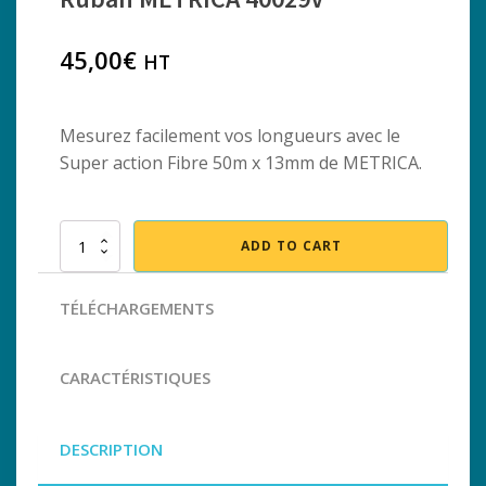
45,00
€
HT
Mesurez facilement vos longueurs avec le
Super action Fibre 50m x 13mm de METRICA.
Ruban
ADD TO CART
METRICA
40029V
quantity
TÉLÉCHARGEMENTS
CARACTÉRISTIQUES
DESCRIPTION