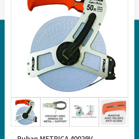
0
RUBANS ET MESURES TÉLESCOPIQUES
›
›
›
AZIMUT TOPO
BOUTIQUE
TÉLÉMÈTRE / MESURE
›
Ruban
RUBANS ET MESURES TÉLESCOPIQUES
METRICA 40029V
Ruban METRICA 40029V