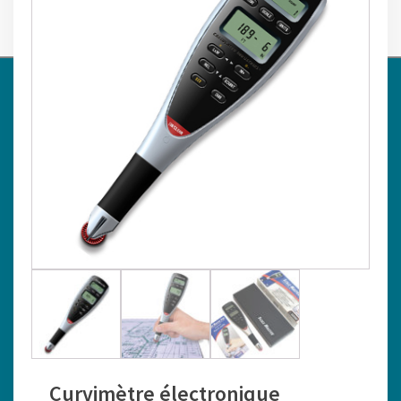
0
MESURE PLANS
›
›
›
AZIMUT TOPO
BOUTIQUE
TÉLÉMÈTRE / MESURE
›
Curvimètre électronique
MESURE PLANS
CALCULATED INDUSTRIES Scale Master Pro
Curvimètre électronique