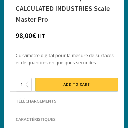
CALCULATED INDUSTRIES Scale
Master Pro
98,00
€
HT
Curvimètre digital pour la mesure de surfaces
et de quantités en quelques secondes.
Curvimètre
ADD TO CART
électronique
CALCULATED
INDUSTRIES
TÉLÉCHARGEMENTS
Scale
Master
Pro
CARACTÉRISTIQUES
quantity