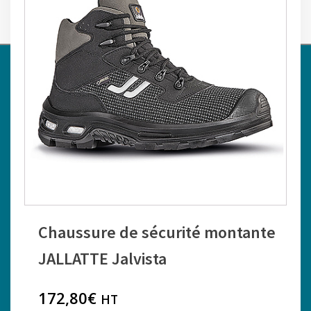
0
CHAUSSURES ET BOTTES
›
›
›
AZIMUT TOPO
BOUTIQUE
EPI
CHAUSSURES ET
›
Chaussure de sécurité montante
BOTTES
JALLATTE Jalvista
Chaussure de sécurité montante
JALLATTE Jalvista
172,80
€
HT