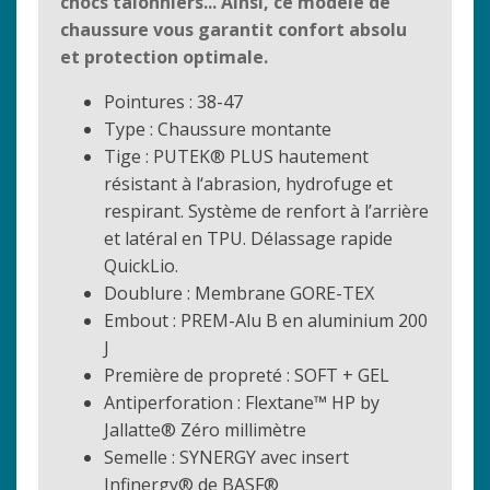
chocs talonniers... Ainsi, ce modèle de
chaussure vous garantit confort absolu
et protection optimale.
Pointures : 38-47
Type : Chaussure montante
Tige : PUTEK® PLUS hautement
résistant à l‘abrasion, hydrofuge et
respirant. Système de renfort à l’arrière
et latéral en TPU. Délassage rapide
QuickLio.
Doublure : Membrane GORE-TEX
Embout : PREM-Alu B en aluminium 200
J
Première de propreté : SOFT + GEL
Antiperforation : Flextane™ HP by
Jallatte® Zéro millimètre
Semelle : SYNERGY avec insert
Infinergy® de BASF®