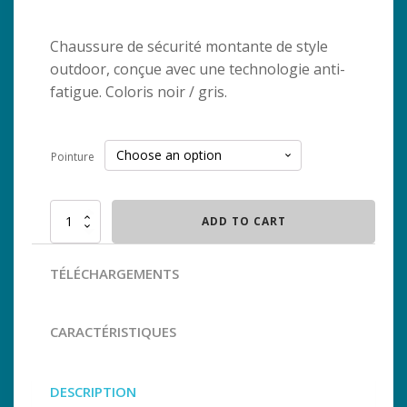
Chaussure de sécurité montante de style
outdoor, conçue avec une technologie anti-
fatigue. Coloris noir / gris.
Pointure
Chaussure
ADD TO CART
de
sécurité
montante
TÉLÉCHARGEMENTS
JALLATTE
Jalvista
quantity
CARACTÉRISTIQUES
DESCRIPTION