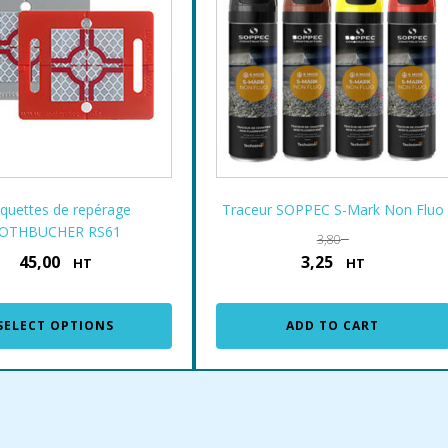
aquettes de repérage
Traceur SOPPEC S-Mark Non Fluo
OTHBUCHER RS61
€
3,80
45,00
3,25
€
€
HT
HT
SELECT OPTIONS
ADD TO CART