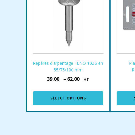
Repères d'arpentage FENO 10ZS en
Pl
55/75/100 mm
R
39,00
–
62,00
€
€
HT
SELECT OPTIONS