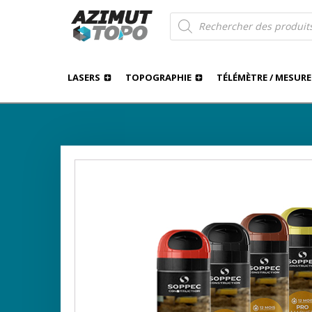
Recherche
de
produits
LASERS
TOPOGRAPHIE
TÉLÉMÈTRE / MESURE
MARQUAGES
›
›
AZIMUT TOPO
BOUTIQUE
REPÈRE / SIGNALISA