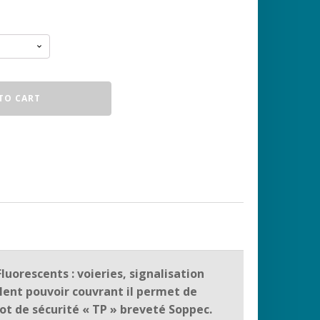
TO CART
orescents : voieries, signalisation
llent pouvoir couvrant il permet de
ot de sécurité « TP » breveté Soppec.