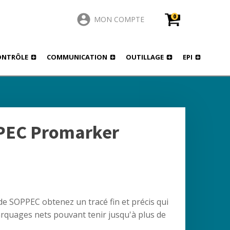
0
MON COMPTE
ONTRÔLE
COMMUNICATION
OUTILLAGE
EPI
PEC Promarker
de SOPPEC obtenez un tracé fin et précis qui
arquages nets pouvant tenir jusqu'à plus de