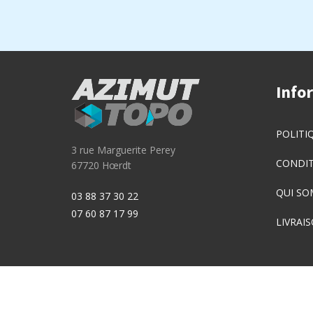
Info
POLITI
3 rue Marguerite Perey
CONDIT
67720 Hœrdt
QUI SO
03 88 37 30 22
07 60 87 17 99
LIVRAI