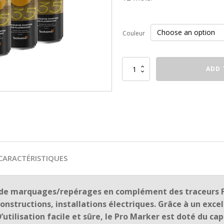
Couleur
Traceur
ADD 
SOPPEC
Promarker
quantity
CARACTÉRISTIQUES
x de marquages/repérages en complément des traceurs Flu
onstructions, installations électriques. Grâce à un exce
tilisation facile et sûre, le Pro Marker est doté du cap