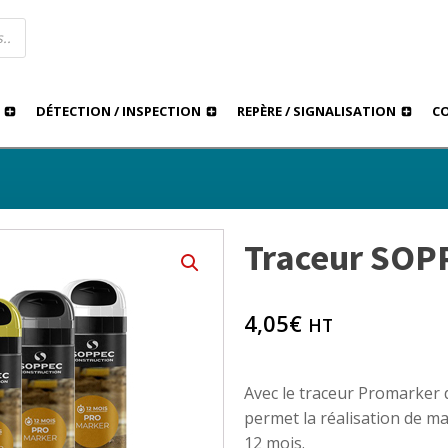
DÉTECTION / INSPECTION
REPÈRE / SIGNALISATION
C
Traceur SOP
›
›
Traceur SOPPEC Promarker
TION
MARQUAGES
4,05
€
HT
Avec le traceur Promarker 
permet la réalisation de m
12 mois.